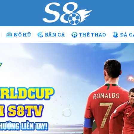
NỔ HŨ
BẮN CÁ
THỂ THAO
ĐÁ G