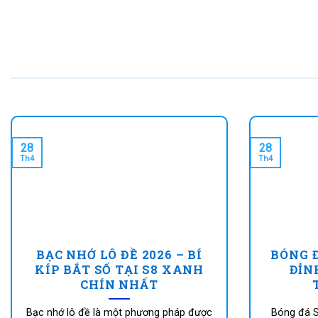
giá nền tảng này so với nhiều cổng game khác trên thị trườn
TIÊU CHÍ
S8
Danh mục trò chơi
Hệ sinh thái đa dạng với nh
Tốc độ truy cập
Giao diện phản hồi nhanh, 
Trải nghiệm người dùng
Thiết kế trực quan, thao 
Giao dịch
Hỗ trợ nhiều phương thức
28
28
Chăm sóc khách hàng
Hỗ trợ trực tuyến nhiều k
Th4
Th4
Các sản phẩm giải trí nổi bật tại 
Một trong những điểm thu hút của
S8
là hệ thống trò chơi đ
Cá cược thể thao
BẠC NHỚ LÔ ĐỀ 2026 – BÍ
BÓNG 
KÍP BẮT SỐ TẠI S8 XANH
ĐỈN
Thể thao
luôn là chuyên mục nhận được lượng truy cập lớn tr
CHÍN NHẤT
cầu lông hay thể thao điện tử.
Bạc nhớ lô đề là một phương pháp được
Bóng đá S