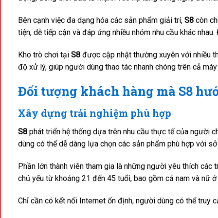
Bên cạnh việc đa dạng hóa các sản phẩm giải trí,
S8
còn chú
tiện, dễ tiếp cận và đáp ứng nhiều nhóm nhu cầu khác nhau. 
Kho trò chơi tại
S8
được cập nhật thường xuyên với nhiều thể
độ xử lý, giúp người dùng thao tác nhanh chóng trên cả máy t
Đối tượng khách hàng mà S8 hư
Xây dựng trải nghiệm phù hợp
S8
phát triển hệ thống dựa trên nhu cầu thực tế của người chơ
dùng có thể dễ dàng lựa chọn các sản phẩm phù hợp với sở 
Phần lớn thành viên tham gia là những người yêu thích các 
chủ yếu từ khoảng 21 đến 45 tuổi, bao gồm cả nam và nữ ở 
Chỉ cần có kết nối Internet ổn định, người dùng có thể truy cậ