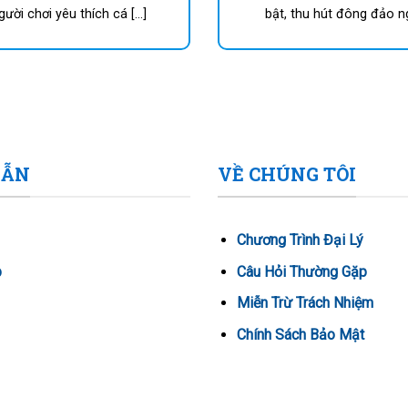
 nhiều loại kèo khác nhau, giúp người dùng thuận tiện theo dõi và
ười chơi yêu thích cá [...]
bật, thu hút đông đảo ngư
 sôi động của các bàn chơi trực tiếp. Nhiều trò chơi quen thuộc 
 mượt mà.
DẪN
VỀ CHÚNG TÔI
ghệ phát trực tiếp giúp mang đến cảm giác chân thực hơn trong qu
Chương Trình Đại Lý
phiêu lưu, lịch sử đến hoạt hình hiện đại. Mỗi trò chơi đều có thi
p
Câu Hỏi Thường Gặp
Miễn Trừ Trách Nhiệm
o ngân sách của mình. Một số trò chơi còn tích hợp Jackpot hoặc
Chính Sách Bảo Mật