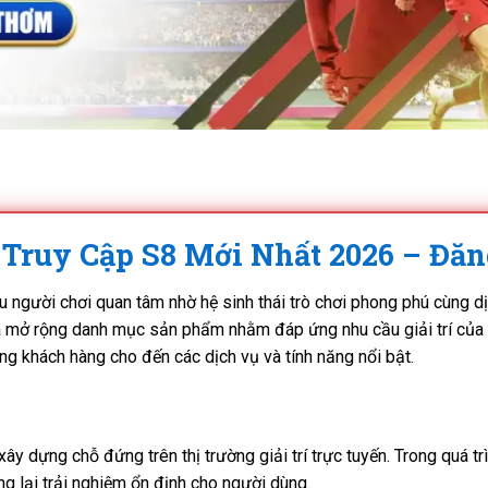
 Truy Cập S8 Mới Nhất 2026 – Đă
iều người chơi quan tâm nhờ hệ sinh thái trò chơi phong phú cùng
 và mở rộng danh mục sản phẩm nhằm đáp ứng nhu cầu giải trí của 
ượng khách hàng cho đến các dịch vụ và tính năng nổi bật.
y dựng chỗ đứng trên thị trường giải trí trực tuyến. Trong quá t
 lại trải nghiệm ổn định cho người dùng.