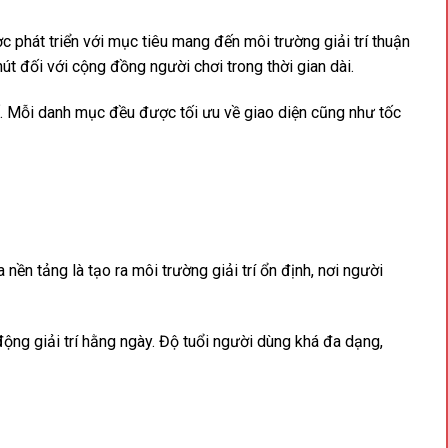
c phát triển với mục tiêu mang đến môi trường giải trí thuận
út đối với cộng đồng người chơi trong thời gian dài.
số. Mỗi danh mục đều được tối ưu về giao diện cũng như tốc
nền tảng là tạo ra môi trường giải trí ổn định, nơi người
ộng giải trí hằng ngày. Độ tuổi người dùng khá đa dạng,