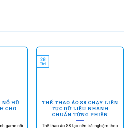
TẢNG KHÁC
i ít hơn, cập nhật chưa thường xuyên
nh trạng tải chậm vào giờ cao điểm
hức tạp ở một số chuyên mục
có thể lâu hơn tùy từng hệ thống
28
hồi không đồng đều
Th4
lựa chọn hình thức giải trí phù hợp với sở thích cá nhân.
O NỔ HŨ
THỂ THAO ẢO S8 CHẠY LIÊN
H CHO
TỤC DỮ LIỆU NHANH
ngoài nước thuộc các bộ môn như bóng đá, bóng rổ, tennis,
CHUẨN TỪNG PHIÊN
ảnh game nổi
Thể thao ảo S8 tạo nên trải nghiệm theo