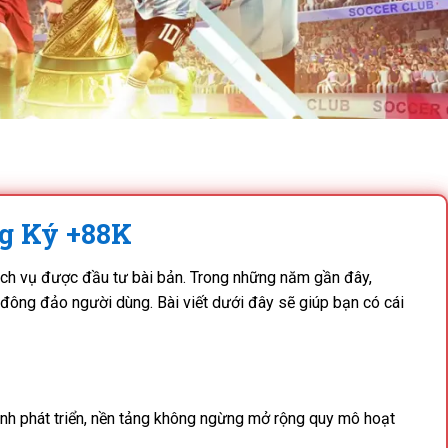
ng Ký +88K
 dịch vụ được đầu tư bài bản. Trong những năm gần đây,
đông đảo người dùng. Bài viết dưới đây sẽ giúp bạn có cái
rình phát triển, nền tảng không ngừng mở rộng quy mô hoạt