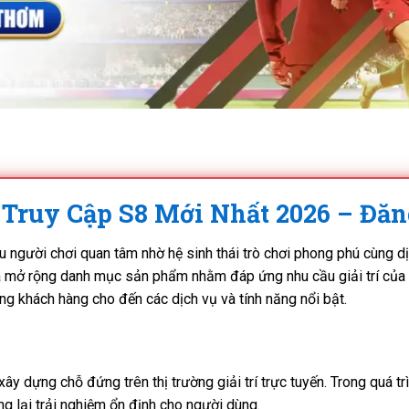
 Truy Cập S8 Mới Nhất 2026 – Đă
iều người chơi quan tâm nhờ hệ sinh thái trò chơi phong phú cùng
 và mở rộng danh mục sản phẩm nhằm đáp ứng nhu cầu giải trí của 
ượng khách hàng cho đến các dịch vụ và tính năng nổi bật.
y dựng chỗ đứng trên thị trường giải trí trực tuyến. Trong quá t
 lại trải nghiệm ổn định cho người dùng.